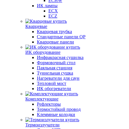
ECHW
ИК лампы
ECX
ECZ
Кварцевые
Кварцевая трубка
Стандартные панели QP
Кварцевые панели
ИК оборудование
Инфракрасная сушилка
Формовочный стол
Паяльная станция
Туннельная сушка
Нагреватели для саун
Тепловой мост
ИК обогреватели
Комплектующие
Рефлекторы
Термостойкий провод
Клеммные колодки
Термоизлучатели