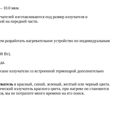
– 10.0 мкм.
чателей изготавливаются под размер излучателя и
ой на передней части.
ем разработать нагревательное устройство по индивидуальным
0 Вт).
да.
еские излучатели со встроенной термопарой дополнительно
еватель
в красный, синий, зеленый, желтый или черный цвета.
ческий излучатель красного цвета, при нагреве он становится
оя, вы не потратите много времени на его поиск.