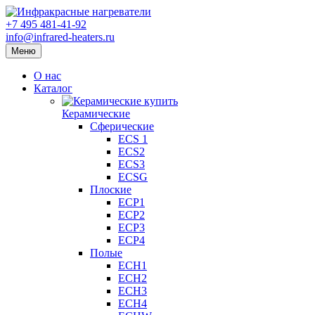
+7 495 481-41-92
info@infrared-heaters.ru
Меню
О нас
Каталог
Керамические
Сферические
ECS 1
ECS2
ECS3
ECSG
Плоские
ECP1
ECP2
ECP3
ECP4
Полые
ECH1
ECH2
ECH3
ECH4