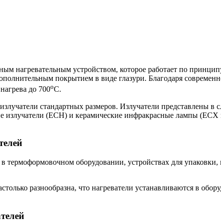
ым нагревательным устройством, которое работает по принцип
дополнительным покрытием в виде глазури. Благодаря современ
о
нагрева до 700
С.
злучатели стандартных размеров. Излучатели представлены в с
ие излучатели (ECH) и керамические инфракрасные лампы (ECX 
телей
 в термоформовочном оборудовании, устройствах для упаковки,
только разнообразна, что нагреватели устанавливаются в обор
телей