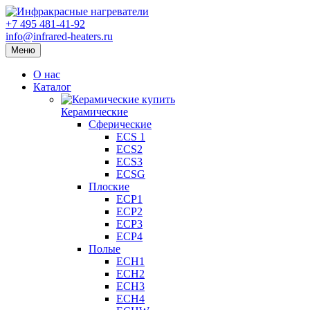
+7 495 481-41-92
info@infrared-heaters.ru
Меню
О нас
Каталог
Керамические
Сферические
ECS 1
ECS2
ECS3
ECSG
Плоские
ECP1
ECP2
ECP3
ECP4
Полые
ECH1
ECH2
ECH3
ECH4