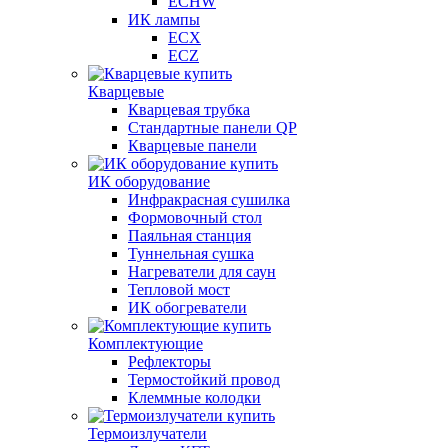
ECHW
ИК лампы
ECX
ECZ
Кварцевые
Кварцевая трубка
Стандартные панели QP
Кварцевые панели
ИК оборудование
Инфракрасная сушилка
Формовочный стол
Паяльная станция
Туннельная сушка
Нагреватели для саун
Тепловой мост
ИК обогреватели
Комплектующие
Рефлекторы
Термостойкий провод
Клеммные колодки
Термоизлучатели