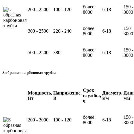
более
150 -
200 - 2500
100 - 120
6-18
8000
3000
более
150 -
300 - 2500
220 - 240
6-18
8000
3000
более
150 -
500 - 2500
380
6-18
8000
3000
S образная карбоновая трубка
Срок
Мощность,
Напряжение,
Диаметр,
Длин
службы,
Вт
В
мм
мм
ч
более
150 -
200 - 3000
100 - 120
6-18
8000
3000