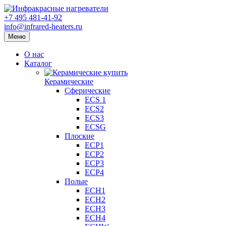
+7 495 481-41-92
info@infrared-heaters.ru
Меню
О нас
Каталог
Керамические
Сферические
ECS 1
ECS2
ECS3
ECSG
Плоские
ECP1
ECP2
ECP3
ECP4
Полые
ECH1
ECH2
ECH3
ECH4