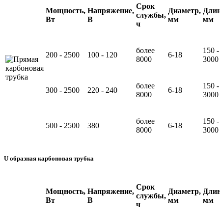
Срок
Мощность,
Напряжение,
Диаметр,
Длин
службы,
Вт
В
мм
мм
ч
более
150 -
200 - 2500
100 - 120
6-18
8000
3000
более
150 -
300 - 2500
220 - 240
6-18
8000
3000
более
150 -
500 - 2500
380
6-18
8000
3000
U образная карбоновая трубка
Срок
Мощность,
Напряжение,
Диаметр,
Длин
службы,
Вт
В
мм
мм
ч