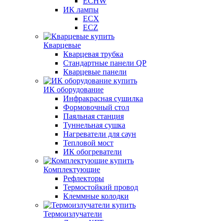
ECHW
ИК лампы
ECX
ECZ
Кварцевые
Кварцевая трубка
Стандартные панели QP
Кварцевые панели
ИК оборудование
Инфракрасная сушилка
Формовочный стол
Паяльная станция
Туннельная сушка
Нагреватели для саун
Тепловой мост
ИК обогреватели
Комплектующие
Рефлекторы
Термостойкий провод
Клеммные колодки
Термоизлучатели