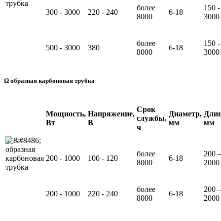
более
150 -
300 - 3000
220 - 240
6-18
8000
3000
более
150 -
500 - 3000
380
6-18
8000
3000
Ω образная карбоновая трубка
Срок
Мощность,
Напряжение,
Диаметр,
Длин
службы,
Вт
В
мм
мм
ч
более
200 
200 - 1000
100 - 120
6-18
8000
2000
более
200 
200 - 1000
220 - 240
6-18
8000
2000