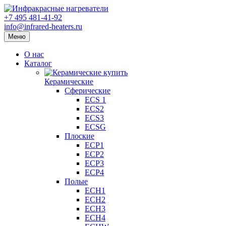
+7 495 481-41-92
info@infrared-heaters.ru
Меню
О нас
Каталог
Керамические
Сферические
ECS 1
ECS2
ECS3
ECSG
Плоские
ECP1
ECP2
ECP3
ECP4
Полые
ECH1
ECH2
ECH3
ECH4