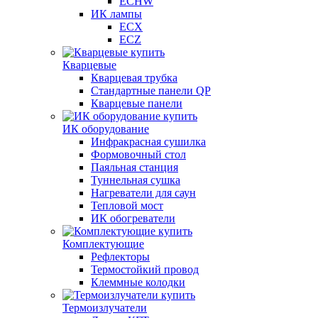
ECHW
ИК лампы
ECX
ECZ
Кварцевые
Кварцевая трубка
Стандартные панели QP
Кварцевые панели
ИК оборудование
Инфракрасная сушилка
Формовочный стол
Паяльная станция
Туннельная сушка
Нагреватели для саун
Тепловой мост
ИК обогреватели
Комплектующие
Рефлекторы
Термостойкий провод
Клеммные колодки
Термоизлучатели