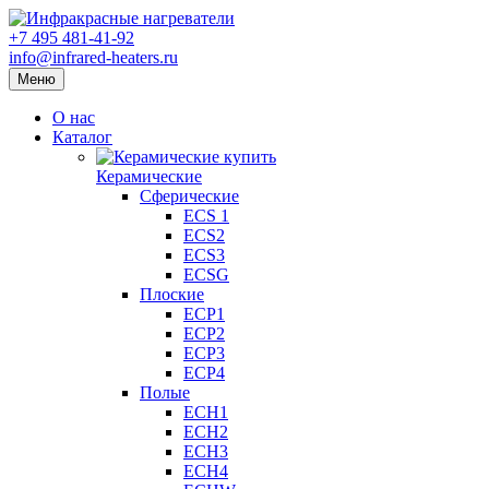
+7 495 481-41-92
info@infrared-heaters.ru
Меню
О нас
Каталог
Керамические
Сферические
ECS 1
ECS2
ECS3
ECSG
Плоские
ECP1
ECP2
ECP3
ECP4
Полые
ECH1
ECH2
ECH3
ECH4