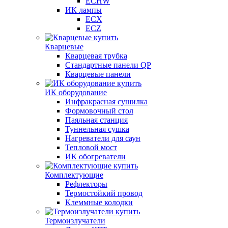
ECHW
ИК лампы
ECX
ECZ
Кварцевые
Кварцевая трубка
Стандартные панели QP
Кварцевые панели
ИК оборудование
Инфракрасная сушилка
Формовочный стол
Паяльная станция
Туннельная сушка
Нагреватели для саун
Тепловой мост
ИК обогреватели
Комплектующие
Рефлекторы
Термостойкий провод
Клеммные колодки
Термоизлучатели