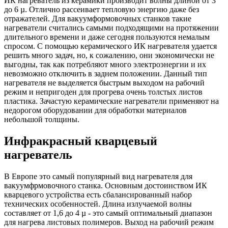
ИК нагреватель из керамики производит волны длиной от 3
до 6 µ. Отлично рассеивает тепловую энергию даже без
отражателей. Для вакуумформовочных станков такие
нагреватели считались самыми подходящими на протяжении
длительного времени и даже сегодня пользуются немалым
спросом. С помощью керамического ИК нагревателя удается
решить много задач, но, к сожалению, они экономически не
выгодны, так как потребляют много электроэнергии и их
невозможно отключить в заднем положении. Данный тип
нагревателя не выделяется быстрым выходом на рабочий
режим и непригоден для прогрева очень толстых листов
пластика. Зачастую керамические нагреватели применяют на
недорогом оборудовании для обработки материалов
небольшой толщины.
Инфракрасный кварцевый
нагреватель
В Европе это самый популярный вид нагревателя для
вакуумфрмовочного станка. Основным достоинством ИК
кварцевого устройства есть сбалансированный набор
технических особенностей. Длина излучаемой волны
составляет от 1,6 до 4 µ - это самый оптимальный диапазон
для нагрева листовых полимеров. Выход на рабочий режим