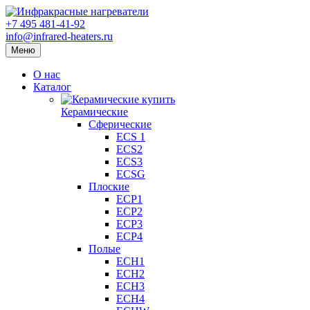
+7 495 481-41-92
info@infrared-heaters.ru
Меню
О нас
Каталог
Керамические
Сферические
ECS 1
ECS2
ECS3
ECSG
Плоские
ECP1
ECP2
ECP3
ECP4
Полые
ECH1
ECH2
ECH3
ECH4