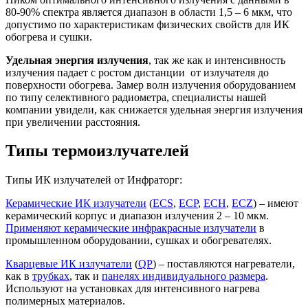
80-90% спектра является диапазон в области 1,5 – 6 мкм, что
допустимо по характеристикам физических свойств для ИК
обогрева и сушки.
Удельная энергия излучения
, так же как и интенсивность
излучения падает с ростом дистанции от излучателя до
поверхности обогрева. Замер волн излучения оборудованием
по типу селективного радиометра, специалисты нашей
компании увидели, как снижается удельная энергия излучения
при увеличении расстояния.
Типы термоизлучателей
Типы ИК излучателей от Инфраторг:
Керамические ИК излучатели
(
ECS
,
ECP
,
ECH
,
ECZ
) – имеют
керамический корпус и диапазон излучения 2 – 10 мкм.
Применяют керамические инфракрасные излучатели
в
промышленном оборудовании, сушках и обогревателях.
Кварцевые ИК излучатели
(
QP
) – поставляются нагреватели,
как в
трубках
, так и
панелях индивидуального размера
.
Используют на установках для интенсивного нагрева
полимерных материалов.