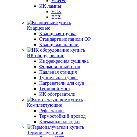
ECHW
ИК лампы
ECX
ECZ
Кварцевые
Кварцевая трубка
Стандартные панели QP
Кварцевые панели
ИК оборудование
Инфракрасная сушилка
Формовочный стол
Паяльная станция
Туннельная сушка
Нагреватели для саун
Тепловой мост
ИК обогреватели
Комплектующие
Рефлекторы
Термостойкий провод
Клеммные колодки
Термоизлучатели