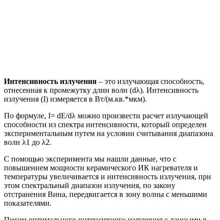
Интенсивность излучения
– это излучающая способность,
отнесенная к промежутку длин волн (dλ). Интенсивность
излучения (I) измеряется в Вт/(м.кв.*мкм).
По формуле, I= dE/dλ можно произвести расчет излучающей
способности из спектра интенсивности, который определен
экспериментальным путем на условии считывания диапазона
волн λ1 до λ2.
С помощью эксперимента мы нашли данные, что с
повышением мощности керамического ИК нагревателя и
температуры увеличивается и интенсивность излучения, при
этом спектральный диапазон излучения, по закону
отстранения Вина, передвигается в зону волны с меньшими
показателями.
Пиком оптимального интенсивного излучения с данными в