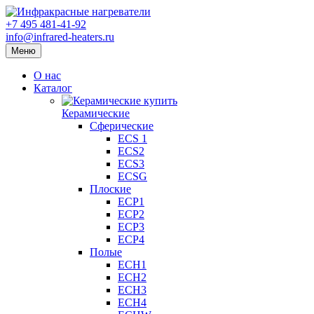
+7 495 481-41-92
info@infrared-heaters.ru
Меню
О нас
Каталог
Керамические
Сферические
ECS 1
ECS2
ECS3
ECSG
Плоские
ECP1
ECP2
ECP3
ECP4
Полые
ECH1
ECH2
ECH3
ECH4