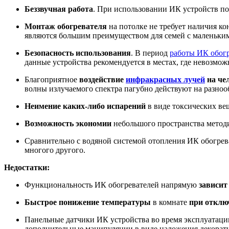
Беззвучная работа
. При использовании ИК устройств по 
Монтаж обогревателя
на потолке не требует наличия ко
являются большим преимуществом для семей с маленьки
Безопасность использования
. В период
работы ИК обогр
данные устройства рекомендуется в местах, где невозмо
Благоприятное
воздействие
инфракрасных лучей
на че
волны излучаемого спектра пагубно действуют на разноо
Неимение каких-либо испарений
в виде токсических ве
Возможность экономии
небольшого пространства методи
Сравнительно с водяной системой отопления ИК обогре
многого другого.
Недостатки:
Функциональность ИК обогревателей напрямую
зависит
Быстрое понижение температуры
в комнате
при отклю
Панельные датчики ИК устройства во время эксплуатации
дополнительные манипуляции в виде наложения декоратив