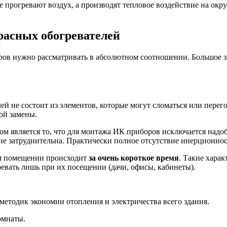
не прогревают воздух, а производят тепловое воздействие на о
асных обогревателей
ов нужно рассматривать в абсолютном соотношении. Большое зн
й не состоит из элементов, которые могут сломаться или перего
ой замены.
м является то, что для монтажа ИК приборов исключается надоб
 не затруднительна. Практически полное отсутствие инерционнос
м помещении происходит
за очень короткое время
. Такие хара
евать лишь при их посещении (дачи, офисы, кабинеты).
з методик экономии отопления и электричества всего здания.
омнаты.