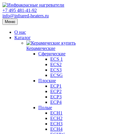
+7 495 481-41-92
info@infrared-heaters.ru
Меню
О нас
Каталог
Керамические
Сферические
ECS 1
ECS2
ECS3
ECSG
Плоские
ECP1
ECP2
ECP3
ECP4
Полые
ECH1
ECH2
ECH3
ECH4