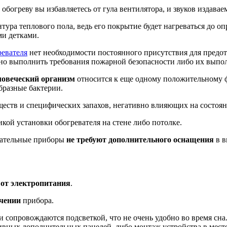
обогреву вы избавляетесь от гула вентилятора, и звуков издав
нтура теплового пола, ведь его покрытие будет нагреваться до 
ми детками.
евателя
нет необходимости постоянного присутствия для предо
жно выполнить требования пожарной безопасности либо их выпол
ловеческий организм
относится к еще одному положительному 
бразные бактерии.
ществ и специфических запахов, негативно влияющих на состоян
кой установки обогревателя на стене либо потолке.
вательные приборы
не требуют дополнительного оснащения
в в
 от электро
питания
.
чении
прибора.
 сопровождаются подсветкой, что не очень удобно во время сна
ных дополнительных панелей, либо монтаж устройства в месте, 