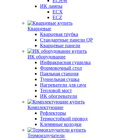
ECHW
ИК лампы
ECX
ECZ
Кварцевые
Кварцевая трубка
Стандартные панели QP
Кварцевые панели
ИК оборудование
Инфракрасная сушилка
Формовочный стол
Паяльная станция
Туннельная сушка
Нагреватели для саун
Тепловой мост
ИК обогреватели
Комплектующие
Рефлекторы
Термостойкий провод
Клеммные колодки
Термоизлучатели